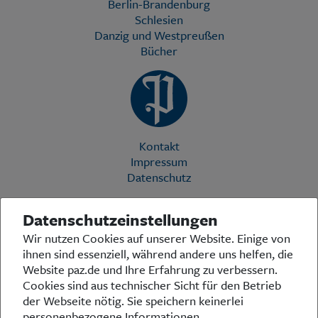
Berlin-Brandenburg
Schlesien
Danzig und Westpreußen
Bücher
Kontakt
Impressum
Datenschutz
Datenschutzeinstellungen
Die Preußische Allgemeine Zeitung (PAZ) ist eine einzigartige Stimme
Wir nutzen Cookies auf unserer Website. Einige von
in der deutschen Medienlandschaft. Woche für Woche berichtet sie
ihnen sind essenziell, während andere uns helfen, die
über das aktuelle Zeitgeschehen in Politik, Kultur und Wirtschaft und
bezieht zu den grundlegenden Entwicklungen unserer Gesellschaft
Website paz.de und Ihre Erfahrung zu verbessern.
Stellung. In ihrer Arbeit fühlt sich die Redaktion dem traditionellen
Cookies sind aus technischer Sicht für den Betrieb
preußischen Wertekanon verpflichtet: Das alte Preußen stand und
der Webseite nötig. Sie speichern keinerlei
steht für religiöse und weltanschauliche Toleranz, für Heimatliebe
personenbezogene Informationen.