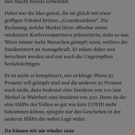
Aktuelle Ausgabe
ihre Macht bereits schwindet.
Abonnenten-Login
Dabei war die Idee genial, die sie gleich mit einer
Abonnent werden
Abo Prämien
griffigen Vokabel krönte: „Grundinzidenz“. Die
Archiv
Rechnung, welche Merkel ihren offenbar etwas
Mediadaten
verdutzten Konferenzpartnern präsentierte, sieht so aus:
Wenn immer mehr Menschen geimpft seien, verliere der
Kontakt
Inzidenzwert an Aussagekraft. Er müsse daher neu
Impressum
berechnet werden und nur noch die Ungeimpften
Datenschutz
berücksichtigen.
Es ist nicht so kompliziert, wie es klingt: Wenn 50
Prozent voll geimpft sind und die anderen 50 Prozent
noch nicht, dann bedeutet eine Inzidenz von 100 laut
Merkel in Wahrheit eine Inzidenz von 200. Denn da die
eine Hälfte des Volkes so gut wie kein COVID mehr
bekommen könne, spiegele nur das Geschehen in der
anderen Hälfte die wahre Lage wider.
Da kämen wir nie wieder raus