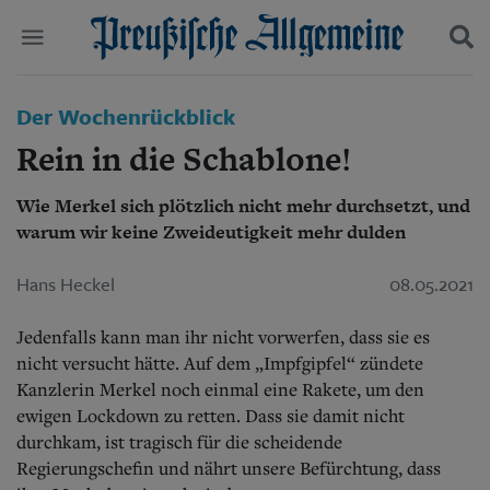
Politik
Der Wochenrückblick
Suchen und finden
Kultur
Rein in die Schablone!
Wirtschaft
Panorama
Wie Merkel sich plötzlich nicht mehr durchsetzt, und
Gesellschaft
warum wir keine Zweideutigkeit mehr dulden
Leben
Geschichte
Ostpreußen
Hans Heckel
08.05.2021
Pommern
Berlin-Brandenburg
Jedenfalls kann man ihr nicht vorwerfen, dass sie es
Schlesien
nicht versucht hätte. Auf dem „Impfgipfel“ zündete
Danzig und Westpreußen
Kanzlerin Merkel noch einmal eine Rakete, um den
Bücher
ewigen Lockdown zu retten. Dass sie damit nicht
durchkam, ist tragisch für die scheidende
Start
Wer wir sind
Regierungschefin und nährt unsere Befürchtung, dass