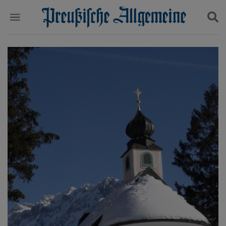
Politik
Suchen und finden
Kultur
Wirtschaft
Panorama
Gesellschaft
Leben
Geschichte
Ostpreußen
Pommern
Berlin-Brandenburg
Schlesien
Danzig und Westpreußen
Bücher
Start
Wer wir sind