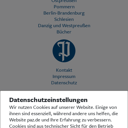
Ostpreußen
Pommern
Berlin-Brandenburg
Schlesien
Danzig und Westpreußen
Bücher
Kontakt
Impressum
Datenschutz
Datenschutzeinstellungen
Die Preußische Allgemeine Zeitung (PAZ) ist eine einzigartige Stimme
Wir nutzen Cookies auf unserer Website. Einige von
in der deutschen Medienlandschaft. Woche für Woche berichtet sie
ihnen sind essenziell, während andere uns helfen, die
über das aktuelle Zeitgeschehen in Politik, Kultur und Wirtschaft und
bezieht zu den grundlegenden Entwicklungen unserer Gesellschaft
Website paz.de und Ihre Erfahrung zu verbessern.
Stellung. In ihrer Arbeit fühlt sich die Redaktion dem traditionellen
Cookies sind aus technischer Sicht für den Betrieb