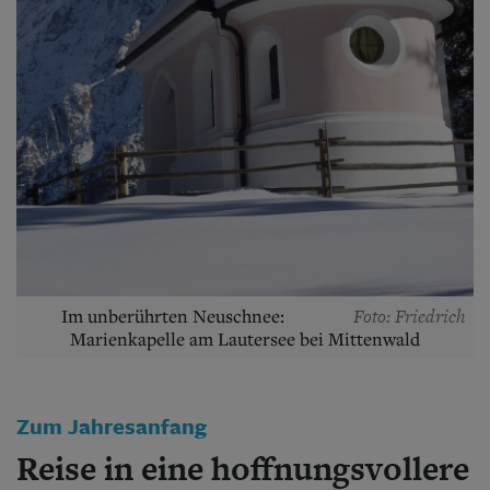
Aktuelle Ausgabe
Abonnenten-Login
Abonnent werden
Abo Prämien
Archiv
Mediadaten
Kontakt
Impressum
Datenschutz
Foto: Friedrich
Im unberührten Neuschnee:
Marienkapelle am Lautersee bei Mittenwald
Zum Jahresanfang
Reise in eine hoffnungsvollere