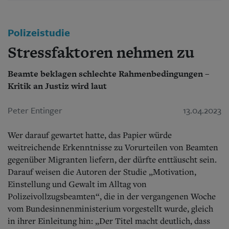
Aktuelle Ausgabe
Abonnenten-Login
Abonnent werden
Polizeistudie
Abo Prämien
Archiv
Stressfaktoren nehmen zu
Mediadaten
Beamte beklagen schlechte Rahmenbedingungen –
Kontakt
Kritik an Justiz wird laut
Impressum
Datenschutz
Peter Entinger
13.04.2023
Wer darauf gewartet hatte, das Papier würde
weitreichende Erkenntnisse zu Vorurteilen von Beamten
gegenüber Migranten liefern, der dürfte enttäuscht sein.
Darauf weisen die Autoren der Studie „Motivation,
Einstellung und Gewalt im Alltag von
Polizeivollzugsbeamten“, die in der vergangenen Woche
vom Bundesinnenministerium vorgestellt wurde, gleich
in ihrer Einleitung hin: „Der Titel macht deutlich, dass