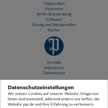
Ostpreußen
Pommern
Berlin-Brandenburg
Schlesien
Danzig und Westpreußen
Bücher
Kontakt
Impressum
Datenschutz
Datenschutzeinstellungen
Die Preußische Allgemeine Zeitung (PAZ) ist eine einzigartige Stimme
Wir nutzen Cookies auf unserer Website. Einige von
in der deutschen Medienlandschaft. Woche für Woche berichtet sie
ihnen sind essenziell, während andere uns helfen, die
über das aktuelle Zeitgeschehen in Politik, Kultur und Wirtschaft und
bezieht zu den grundlegenden Entwicklungen unserer Gesellschaft
Website paz.de und Ihre Erfahrung zu verbessern.
Stellung. In ihrer Arbeit fühlt sich die Redaktion dem traditionellen