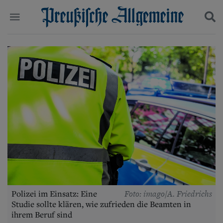
Politik
Suchen und finden
Kultur
Wirtschaft
Panorama
Gesellschaft
Leben
Geschichte
Ostpreußen
Pommern
Berlin-Brandenburg
Schlesien
Danzig und Westpreußen
Bücher
Foto: imago/A. Friedrichs
Polizei im Einsatz: Eine
Start
Studie sollte klären, wie zufrieden die Beamten in
Wer wir sind
ihrem Beruf sind