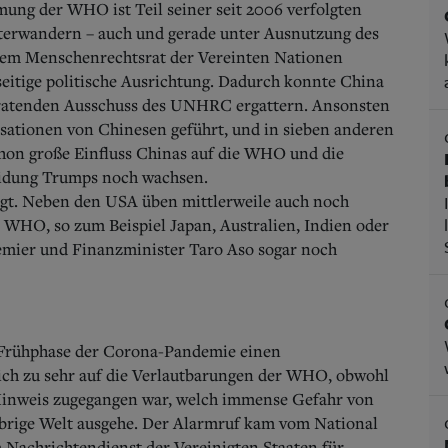
mung der WHO ist Teil seiner seit 2006 verfolgten
nterwandern – auch und gerade unter Ausnutzung des
 dem Menschenrechtsrat der Vereinten Nationen
itige politische Ausrichtung. Dadurch konnte China
beratenden Ausschuss des UNHRC ergattern. Ansonsten
isationen von Chinesen geführt, und in sieben anderen
schon große Einfluss Chinas auf die WHO und die
eidung Trumps noch wachsen.
tigt. Neben den USA üben mittlerweile auch noch
 WHO, so zum Beispiel Japan, Australien, Indien oder
remier und Finanzminister Taro Aso sogar noch
r Frühphase der Corona-Pandemie einen
sich zu sehr auf die Verlautbarungen der WHO, obwohl
r Hinweis zugegangen war, welch immense Gefahr von
übrige Welt ausgehe. Der Alarmruf kam vom National
 Nachrichtendienst der Vereinigten Staaten für