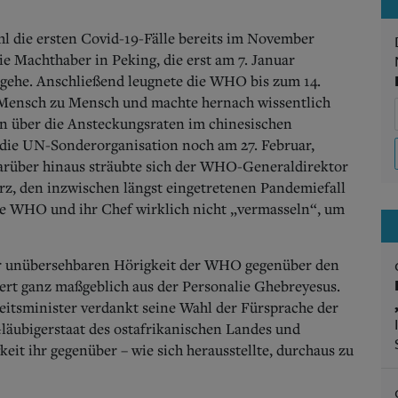
hl die ersten Covid-19-Fälle bereits im November
e Machthaber in Peking, die erst am 7. Januar
gehe. Anschließend leugnete die WHO bis zum 14.
 Mensch zu Mensch und machte hernach wissentlich
ben über die Ansteckungsraten im chinesischen
ie UN-Sonderorganisation noch am 27. Februar,
arüber hinaus sträubte sich der WHO-Generaldirektor
z, den inzwischen längst eingetretenen Pandemiefall
die WHO und ihr Chef wirklich nicht „vermasseln“, um
der unübersehbaren Hörigkeit der WHO gegenüber den
ert ganz maßgeblich aus der Personalie Ghebreyesus.
itsminister verdankt seine Wahl der Fürsprache der
Gläubigerstaat des ostafrikanischen Landes und
eit ihr gegenüber – wie sich herausstellte, durchaus zu