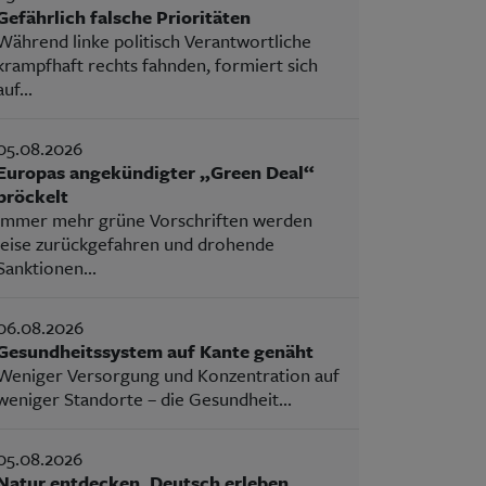
Gefährlich falsche Prioritäten
Während linke politisch Verantwortliche
krampfhaft rechts fahnden, formiert sich
auf...
05.08.2026
Europas angekündigter „Green Deal“
bröckelt
Immer mehr grüne Vorschriften werden
leise zurückgefahren und drohende
Sanktionen...
06.08.2026
Gesundheitssystem auf Kante genäht
Weniger Versorgung und Konzentration auf
weniger Standorte – die Gesundheit...
05.08.2026
Natur entdecken, Deutsch erleben