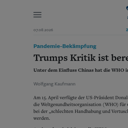
P
07.08.2026
Z
Start
Pandemie-Bekämpfung
Suchen und finden
Wer wir sind
Trumps Kritik ist ber
Aktuelle Ausgabe
Abonnenten-Login
Unter dem Einfluss Chinas hat die WHO 
Abonnent werden
Abo Prämien
Archiv
Wolfgang Kaufmann
Mediadaten
Am 15. April verfügte der US-Präsident Dona
die Weltgesundheitsorganisation (WHO) für 60
bei der „schlechten Handhabung und Vertusc
werden.