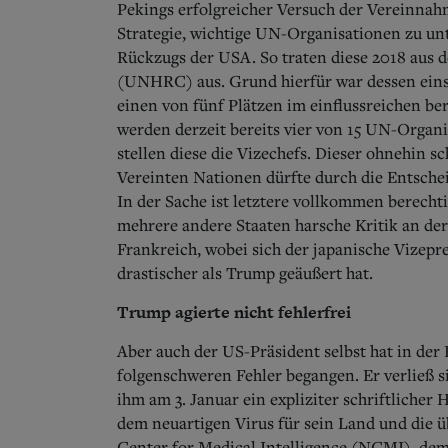
Pekings erfolgreicher Versuch der Vereinnah
Strategie, wichtige UN-Organisationen zu u
Rückzugs der USA. So traten diese 2018 aus
(UNHRC) aus. Grund hierfür war dessen einse
einen von fünf Plätzen im einflussreichen 
werden derzeit bereits vier von 15 UN-Organ
stellen diese die Vizechefs. Dieser ohnehin 
Vereinten Nationen dürfte durch die Entsch
In der Sache ist letztere vollkommen berech
mehrere andere Staaten harsche Kritik an der
Frankreich, wobei sich der japanische Vizep
drastischer als Trump geäußert hat.
Trump agierte nicht fehlerfrei
Aber auch der US-Präsident selbst hat in de
folgenschweren Fehler begangen. Er verließ 
ihm am 3. Januar ein expliziter schriftliche
dem neuartigen Virus für sein Land und die 
Center for Medical Intelligence (NCMI), dem