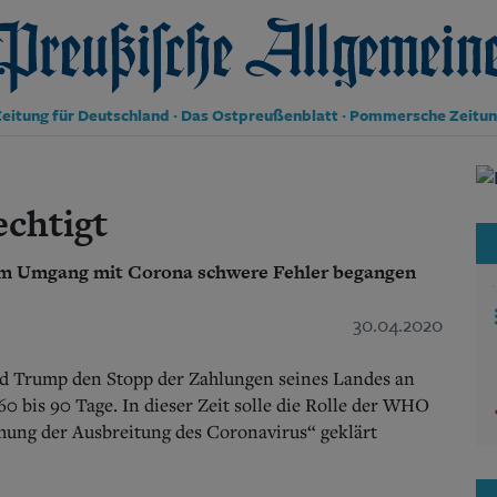
reußische Allgemeine Zeitung
eitung für Deutschland · Das Ostpreußenblatt · Pommersche Zeitu
Politik
Kultur
echtigt
Wirtschaft
Panorama
im Umgang mit Corona schwere Fehler begangen
Gesellschaft
Leben
Geschichte
30.04.2020
Ostpreußen
Pommern
ld Trump den Stopp der Zahlungen seines Landes an
Berlin-Brandenburg
 bis 90 Tage. In dieser Zeit solle die Rolle der WHO
Schlesien
hung der Ausbreitung des Coronavirus“ geklärt
Danzig und Westpreußen
Bücher